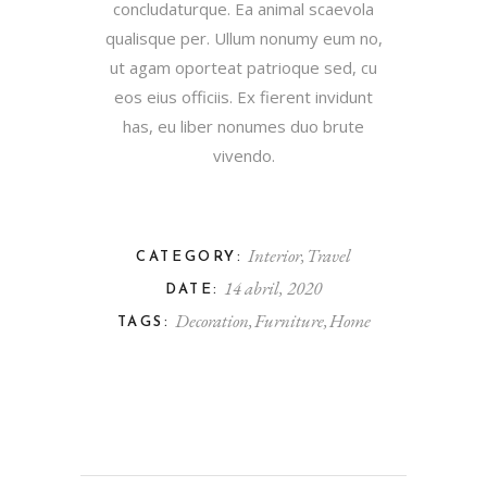
concludaturque. Ea animal scaevola
qualisque per. Ullum nonumy eum no,
ut agam oporteat patrioque sed, cu
eos eius officiis. Ex fierent invidunt
has, eu liber nonumes duo brute
vivendo.
Interior
Travel
CATEGORY:
14 abril, 2020
DATE:
Decoration
Furniture
Home
TAGS: