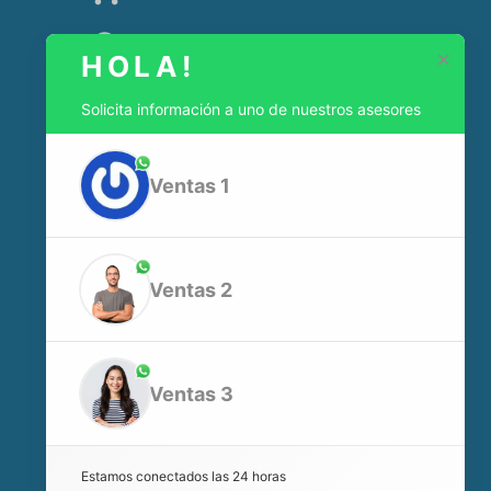
PROFESIONALES
×
HOLA!
CALIFICADOS
Solicita información a uno de nuestros asesores
Ventas 1
Dir:
N54 JOSÉ SÁNCHEZ OE5-159 QUITO-ECUADOR
Celular:
+593995882309
Ventas 2
Oficina:
023465311
Ventas 3
Estamos conectados las 24 horas