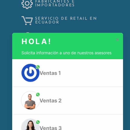
FABRICANTES E
IMPORTADORES
SERVICIO DE RETAIL EN
ECUADOR
PROFESIONALES
×
HOLA!
CALIFICADOS
Solicita información a uno de nuestros asesores
Ventas 1
Dir:
N54 JOSÉ SÁNCHEZ OE5-159 QUITO-ECUADOR
Celular:
+593995882309
Ventas 2
Oficina:
023465311
Ventas 3